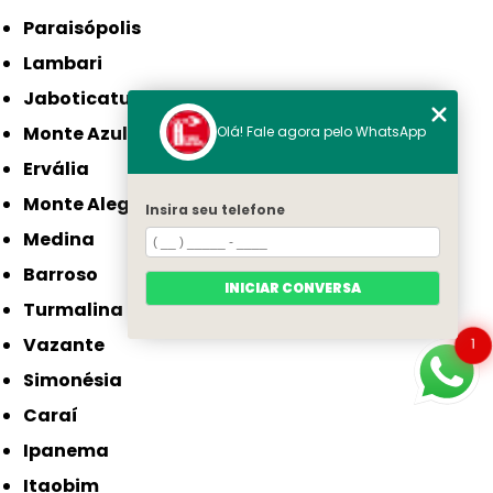
Paraisópolis
Lambari
Jaboticatubas
Monte Azul
Olá! Fale agora pelo WhatsApp
Ervália
Monte Alegre de Minas
Insira seu telefone
Medina
Barroso
INICIAR CONVERSA
Turmalina
Vazante
1
Simonésia
Caraí
Ipanema
Itaobim