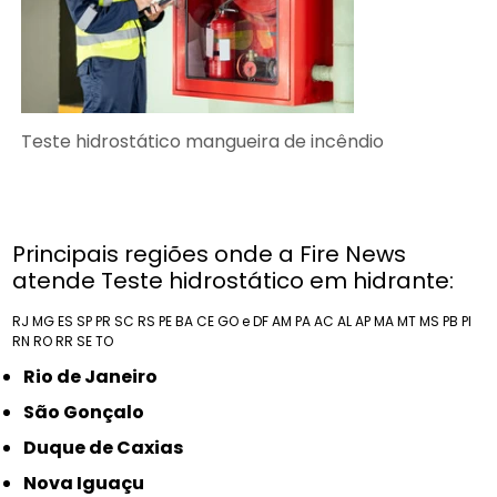
Teste hidrostático mangueira de incêndio
Principais regiões onde a Fire News
atende Teste hidrostático em hidrante:
RJ
MG
ES
SP
PR
SC
RS
PE
BA
CE
GO e DF
AM
PA
AC
AL
AP
MA
MT
MS
PB
PI
RN
RO
RR
SE
TO
Rio de Janeiro
São Gonçalo
Duque de Caxias
Nova Iguaçu