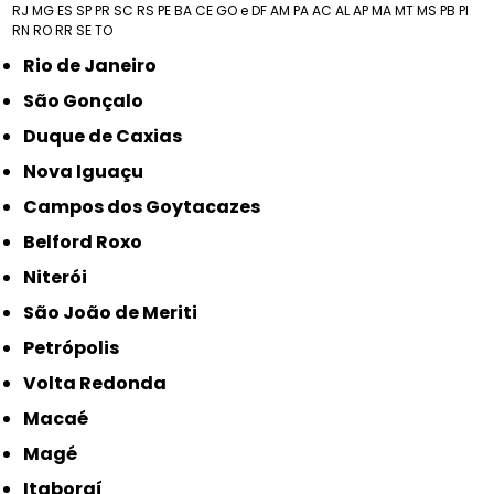
RJ
MG
ES
SP
PR
SC
RS
PE
BA
CE
GO e DF
AM
PA
AC
AL
AP
MA
MT
MS
PB
PI
RN
RO
RR
SE
TO
Rio de Janeiro
São Gonçalo
Duque de Caxias
Nova Iguaçu
Campos dos Goytacazes
Belford Roxo
Niterói
São João de Meriti
Petrópolis
Volta Redonda
Macaé
Magé
Itaboraí