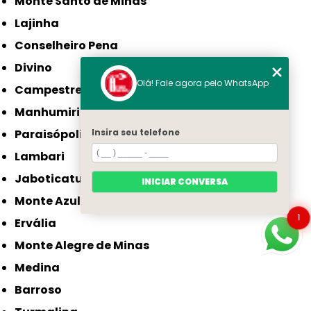
Monte Santo de Minas
Lajinha
Conselheiro Pena
Divino
Olá! Fale agora pelo WhatsApp
Campestre
Manhumirim
Paraisópolis
Insira seu telefone
Lambari
Jaboticatubas
INICIAR CONVERSA
Monte Azul
1
Ervália
Monte Alegre de Minas
Medina
Barroso