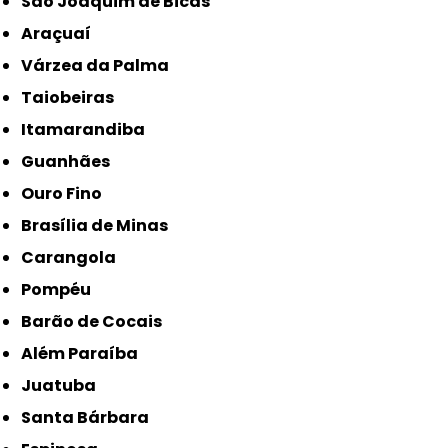
São Joaquim de Bicas
Araçuaí
Várzea da Palma
Taiobeiras
Itamarandiba
Guanhães
Ouro Fino
Brasília de Minas
Carangola
Pompéu
Barão de Cocais
Além Paraíba
Juatuba
Santa Bárbara