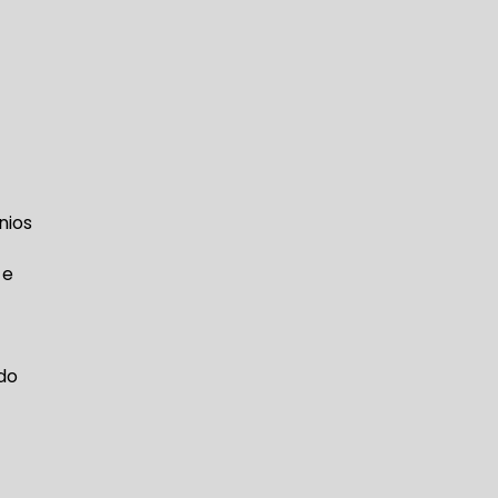
nios
 e
do