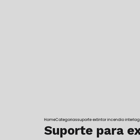
SUPORTE PARA EXTINTOR DE CHÃ
SUPORTE PARA EXTINTOR DE INCÊ
SUPORTE PARA EXTINTOR DE INCÊN
SUPORTE DE EXTINTOR VEICULAR
SUPORTE DE PISO PARA EXTINTOR
SUPORTE DE SOLO PARA EXTINTO
TESTE HIDROSTÁTICO EM CILINDR
TESTE HIDROSTÁTICO EM EXTINTO
TESTE HIDROSTÁTICO EM EXTINTO
TESTE HIDROSTÁTICO EM INTERLA
TESTE HIDROSTÁTICO MANGUEIRA 
TESTE HIDROSTÁTICO MANGUEIRA 
TESTE HIDROSTÁTICO EM MANGUE
TESTE HIDROSTÁTICO EM REDE DE
TESTE DE MANGUEIRA DE INCÊNDI
Home
Categorias
suporte extintor incendio interla
Suporte para ex