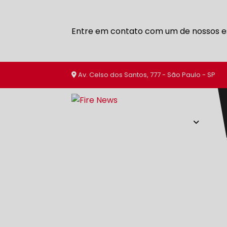
Entre em contato com um de nossos es
Av. Celso dos Santos, 777 - São Paulo - SP
SERVIÇOS
HOME
SOBRE NÓS
EXTINTORES DE 
EMPRESA DE AVCB
EMPRESA DE C
EMPRESA DE EXTINTOR VEICULAR
EMPRESA DE EXTINTORES DE INCÊ
EMPRESA DE EXTINTORES EM INT
EMPRESA DE MANUTENÇÃO DE EX
EMPRESA DE MATERIAIS DE COMBA