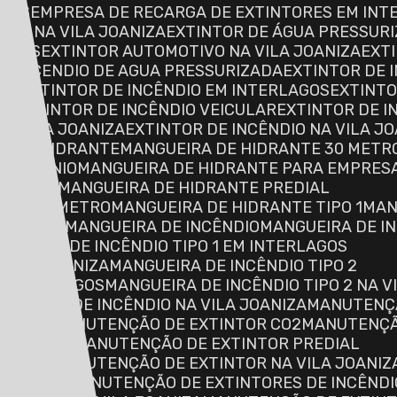
ORES
EMPRESA DE RECARGA DE EXTINTORES EM INT
RES NA VILA JOANIZA
EXTINTOR DE ÁGUA PRESSUR
LAGOS
EXTINTOR AUTOMOTIVO NA VILA JOANIZA
EXT
DE INCENDIO DE AGUA PRESSURIZADA
EXTINTOR DE
ROS
EXTINTOR DE INCÊNDIO EM INTERLAGOS
EXTINT
AL
EXTINTOR DE INCÊNDIO VEICULAR
EXTINTOR DE 
NA VILA JOANIZA
EXTINTOR DE INCÊNDIO NA VILA J
RA DE HIDRANTE
MANGUEIRA DE HIDRANTE 30 METR
ONDOMÍNIO
MANGUEIRA DE HIDRANTE PARA EMPRES
ERLAGOS
MANGUEIRA DE HIDRANTE PREDIAL
LO DO INMETRO
MANGUEIRA DE HIDRANTE TIPO 1
MA
 JOANIZA
MANGUEIRA DE INCÊNDIO
MANGUEIRA DE 
ANGUEIRA DE INCÊNDIO TIPO 1 EM INTERLAGOS
A VILA JOANIZA
MANGUEIRA DE INCÊNDIO TIPO 2
EM INTERLAGOS
MANGUEIRA DE INCÊNDIO TIPO 2 NA V
ANGUEIRA DE INCÊNDIO NA VILA JOANIZA
MANUTENÇ
MOTIVO
MANUTENÇÃO DE EXTINTOR CO2
MANUTENÇ
TERLAGOS
MANUTENÇÃO DE EXTINTOR PREDIAL
ENCIAL
MANUTENÇÃO DE EXTINTOR NA VILA JOANIZ
INCÊNDIO
MANUTENÇÃO DE EXTINTORES DE INCÊND