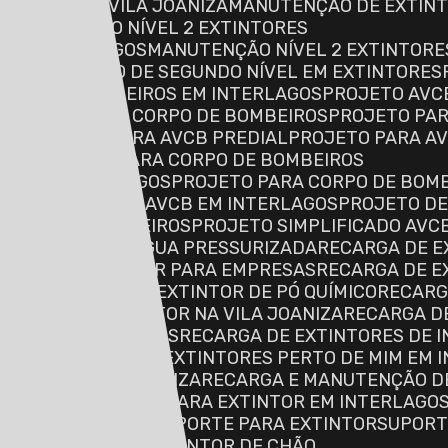
NCÊNDIO NA VILA JOANIZA
MANUTENÇÃO DE EXTINTO
MANUTENÇÃO NÍVEL 2 EXTINTORES
S EM INTERLAGOS
MANUTENÇÃO NÍVEL 2 EXTINTORE
S
MANUTENÇÃO DE SEGUNDO NÍVEL EM EXTINTORES
TO AVCB BOMBEIROS EM INTERLAGOS
PROJETO AVC
PROJETO AVCB CORPO DE BOMBEIROS
PROJETO PA
GOS
PROJETO PARA AVCB PREDIAL
PROJETO PARA A
NIZA
PROJETO PARA CORPO DE BOMBEIROS
ROS EM INTERLAGOS
PROJETO PARA CORPO DE BOMB
ETO DE INCÊNDIO AVCB EM INTERLAGOS
PROJETO DE
 CORPO DE BOMBEIROS
PROJETO SIMPLIFICADO AVC
DE EXTINTOR DE ÁGUA PRESSURIZADA
RECARGA DE 
CARGA DE EXTINTOR PARA EMPRESAS
RECARGA DE 
LAGOS
RECARGA DE EXTINTOR DE PÓ QUÍMICO
RECAR
RECARGA DE EXTINTOR NA VILA JOANIZA
RECARGA D
NDIO EM INTERLAGOS
RECARGA DE EXTINTORES DE I
E MIM
RECARGA DE EXTINTORES PERTO DE MIM EM 
E MIM NA VILA JOANIZA
RECARGA E MANUTENÇÃO D
SUPORTE DE CHÃO PARA EXTINTOR EM INTERLAGO
 NA VILA JOANIZA
SUPORTE PARA EXTINTOR
SUPOR
O
SUPORTE PARA EXTINTOR DE CHÃO