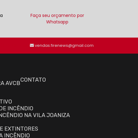
ra
Faça seu orçamento por
Whatsapp
(11) 91491-4555
vendas.firenews@gmail.com
CONTATO
RA AVCB
TIVO
DE INCÊNDIO
NCÊNDIO NA VILA JOANIZA
E EXTINTORES
A INCÊNDIO