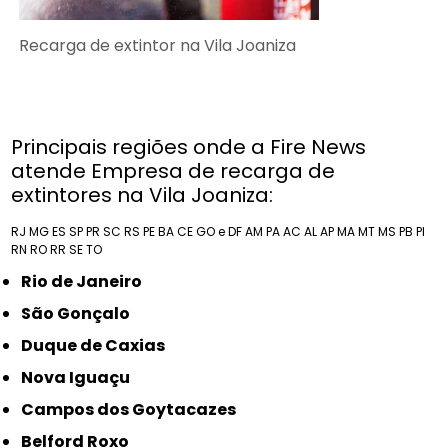
Recarga de extintor na Vila Joaniza
Principais regiões onde a Fire News
atende Empresa de recarga de
extintores na Vila Joaniza:
RJ
MG
ES
SP
PR
SC
RS
PE
BA
CE
GO e DF
AM
PA
AC
AL
AP
MA
MT
MS
PB
PI
RN
RO
RR
SE
TO
Rio de Janeiro
São Gonçalo
Duque de Caxias
Nova Iguaçu
Campos dos Goytacazes
Belford Roxo