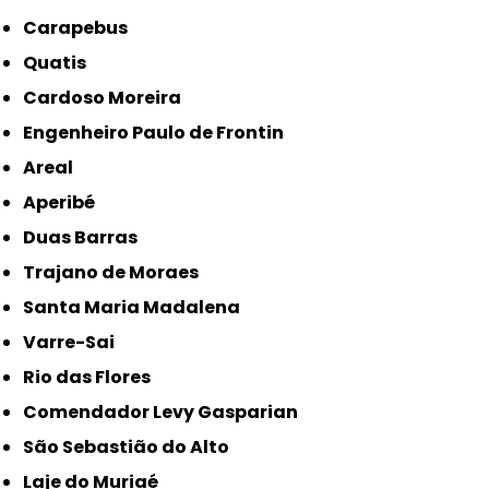
Carapebus
Quatis
Cardoso Moreira
Engenheiro Paulo de Frontin
Areal
Aperibé
Duas Barras
Trajano de Moraes
Santa Maria Madalena
Varre-Sai
Rio das Flores
Comendador Levy Gasparian
São Sebastião do Alto
Laje do Muriaé