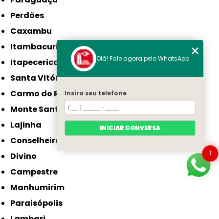
Perdões
Caxambu
Itambacuri
Olá! Fale agora pelo WhatsApp
Itapecerica
Santa Vitória
Carmo do Rio Claro
Insira seu telefone
Monte Santo de Minas
Lajinha
INICIAR CONVERSA
Conselheiro Pena
1
Divino
Campestre
Manhumirim
Paraisópolis
Lambari