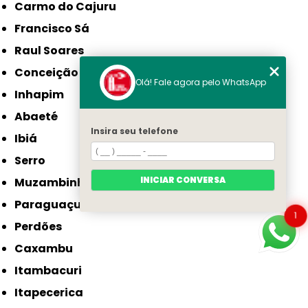
Carmo do Cajuru
Francisco Sá
Raul Soares
Conceição do Mato Dentro
Olá! Fale agora pelo WhatsApp
Inhapim
Abaeté
Insira seu telefone
Ibiá
Serro
INICIAR CONVERSA
Muzambinho
Paraguaçu
1
Perdões
Caxambu
Itambacuri
Itapecerica