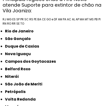
atende Suporte para extintor de chão na
Vila Joaniza:
RJ
MG
ES
SP
PR
SC
RS
PE
BA
CE
GO e DF
AM
PA
AC
AL
AP
MA
MT
MS
PB
PI
RN
RO
RR
SE
TO
Rio de Janeiro
São Gonçalo
Duque de Caxias
Nova Iguaçu
Campos dos Goytacazes
Belford Roxo
Niterói
São João de Meriti
Petrópolis
Volta Redonda