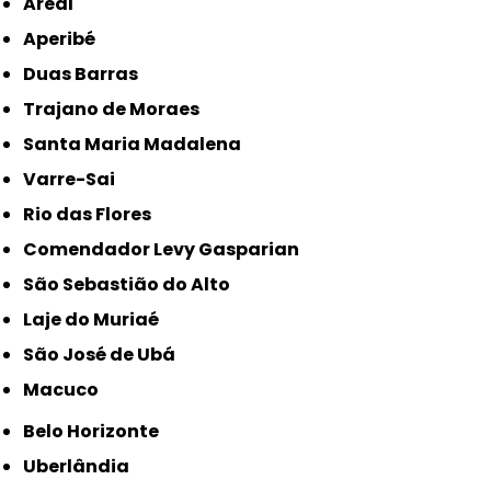
Areal
Aperibé
Duas Barras
Trajano de Moraes
Santa Maria Madalena
Varre-Sai
Rio das Flores
Comendador Levy Gasparian
São Sebastião do Alto
Laje do Muriaé
São José de Ubá
Macuco
Belo Horizonte
Uberlândia