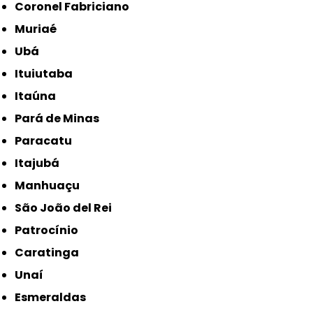
Coronel Fabriciano
Muriaé
Ubá
Ituiutaba
Itaúna
Pará de Minas
Paracatu
Itajubá
Manhuaçu
São João del Rei
Patrocínio
Caratinga
Unaí
Esmeraldas