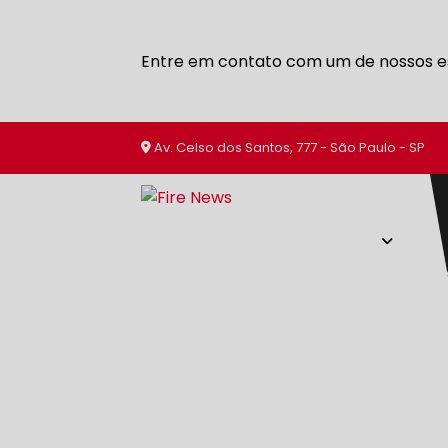
Entre em contato com um de nossos es
Av. Celso dos Santos, 777 - São Paulo - SP
SERVIÇOS
HOME
SOBRE NÓS
EXTINTORES DE 
EMPRESA DE AVCB
EMPRESA DE C
EMPRESA DE EXTINTOR VEICULAR
EMPRESA DE EXTINTORES DE INCÊ
EMPRESA DE EXTINTORES EM INT
EMPRESA DE MANUTENÇÃO DE EX
EMPRESA DE MATERIAIS DE COMBA