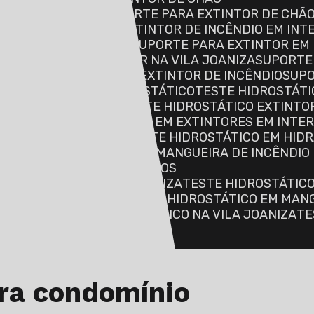
O EM INTERLAGOS
SUPORTE PARA EXTINTOR DE CHÃO
NDIO
SUPORTE PARA EXTINTOR DE INCÊNDIO EM IN
DIO NA VILA JOANIZA
SUPORTE PARA EXTINTOR EM
SUPORTE PARA EXTINTOR NA VILA JOANIZA
SUPORTE
SUPORTE DE PISO PARA EXTINTOR DE INCÊNDIO
SUP
R CROMADO
TESTE HIDROSTÁTICO
TESTE HIDROSTÁTI
OS DE ALTA PRESSÃO
TESTE HIDROSTÁTICO EXTINTO
RES
TESTE HIDROSTÁTICO EM EXTINTORES EM INTE
RES NA VILA JOANIZA
TESTE HIDROSTÁTICO EM HID
GOS
TESTE HIDROSTÁTICO MANGUEIRA DE INCÊNDIO
DE INCÊNDIO EM INTERLAGOS
DE INCÊNDIO NA VILA JOANIZA
TESTE HIDROSTÁTIC
IRAS EM INTERLAGOS
TESTE HIDROSTÁTICO EM MAN
 INCÊNDIO
TESTE HIDROSTÁTICO NA VILA JOANIZA
T
O
ara condomínio