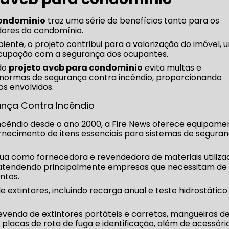
condomínio
traz uma série de benefícios tanto para os
dores do condomínio.
ente, o projeto contribui para a valorização do imóvel, 
ocupação com a segurança dos ocupantes.
 do
projeto avcb para condomínio
evita multas e
normas de segurança contra incêndio, proporcionando
os envolvidos.
ança Contra Incêndio
cêndio desde o ano 2000, a Fire News oferece equipame
rnecimento de itens essenciais para sistemas de segura
ua como fornecedora e revendedora de materiais utiliza
 atendendo principalmente empresas que necessitam de
ntos.
 extintores, incluindo recarga anual e teste hidrostático
venda de extintores portáteis e carretas, mangueiras d
placas de rota de fuga e identificação, além de acessóri