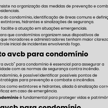
siste na organização das medidas de prevenção e com
sidenciais.
ra do condomínio, identificação de áreas comuns e defini
xtintores, hidrantes e sinalizações de segurança.
 facilite a atuação em situações emergenciais.
para que condomínios organizem seus dispositivos de
o que moradores e administradores tenham maior clarez
role inicial de incidentes envolvendo fogo.
to avcb para condomínio
ra avcb" para condomínio é essencial para assegurar a
idade com as normas de segurança contra incêndio.
ondomínio, é possível identificar possíveis pontos de
estratégias para prevenção e combate a incêndios.
s como extintores e hidrantes, aliada à sinalização corr
eficaz em caso de emergência.
ondomínio
é fundamental para proteger vidas e patrimôn
o avcb para condomínio