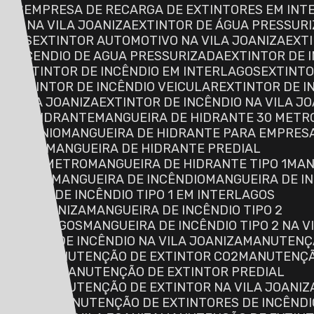
ORES
EMPRESA DE RECARGA DE EXTINTORES EM INT
RES NA VILA JOANIZA
EXTINTOR DE ÁGUA PRESSUR
LAGOS
EXTINTOR AUTOMOTIVO NA VILA JOANIZA
EXT
DE INCENDIO DE AGUA PRESSURIZADA
EXTINTOR DE
ROS
EXTINTOR DE INCÊNDIO EM INTERLAGOS
EXTINT
AL
EXTINTOR DE INCÊNDIO VEICULAR
EXTINTOR DE 
NA VILA JOANIZA
EXTINTOR DE INCÊNDIO NA VILA J
RA DE HIDRANTE
MANGUEIRA DE HIDRANTE 30 METR
ONDOMÍNIO
MANGUEIRA DE HIDRANTE PARA EMPRES
ERLAGOS
MANGUEIRA DE HIDRANTE PREDIAL
LO DO INMETRO
MANGUEIRA DE HIDRANTE TIPO 1
MA
 JOANIZA
MANGUEIRA DE INCÊNDIO
MANGUEIRA DE 
ANGUEIRA DE INCÊNDIO TIPO 1 EM INTERLAGOS
A VILA JOANIZA
MANGUEIRA DE INCÊNDIO TIPO 2
EM INTERLAGOS
MANGUEIRA DE INCÊNDIO TIPO 2 NA V
ANGUEIRA DE INCÊNDIO NA VILA JOANIZA
MANUTENÇ
MOTIVO
MANUTENÇÃO DE EXTINTOR CO2
MANUTENÇ
TERLAGOS
MANUTENÇÃO DE EXTINTOR PREDIAL
ENCIAL
MANUTENÇÃO DE EXTINTOR NA VILA JOANIZ
INCÊNDIO
MANUTENÇÃO DE EXTINTORES DE INCÊND