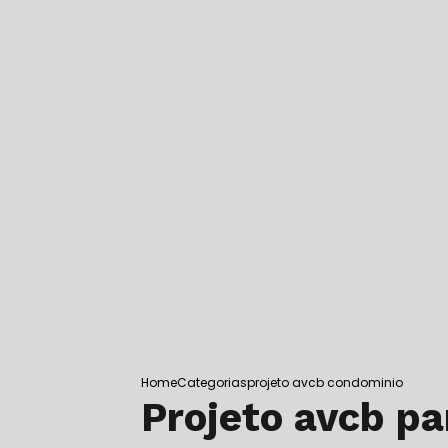
SUPORTE PARA EXTINTOR DE CHÃ
SUPORTE PARA EXTINTOR DE INCÊ
SUPORTE PARA EXTINTOR DE INCÊN
SUPORTE DE EXTINTOR VEICULAR
SUPORTE DE PISO PARA EXTINTOR
SUPORTE DE SOLO PARA EXTINTO
TESTE HIDROSTÁTICO EM CILINDR
TESTE HIDROSTÁTICO EM EXTINTO
TESTE HIDROSTÁTICO EM EXTINTO
TESTE HIDROSTÁTICO EM INTERLA
TESTE HIDROSTÁTICO MANGUEIRA 
TESTE HIDROSTÁTICO MANGUEIRA 
TESTE HIDROSTÁTICO EM MANGUE
TESTE HIDROSTÁTICO EM REDE DE
TESTE DE MANGUEIRA DE INCÊNDI
Home
Categorias
projeto avcb condominio
Projeto avcb p