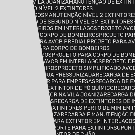
NCÊNDIO NA VILA JOANIZA
MANUTENÇÃO DE EXTINTO
MANUTENÇÃO NÍVEL 2 EXTINTORES
S EM INTERLAGOS
MANUTENÇÃO NÍVEL 2 EXTINTORE
S
MANUTENÇÃO DE SEGUNDO NÍVEL EM EXTINTORES
TO AVCB BOMBEIROS EM INTERLAGOS
PROJETO AVC
PROJETO AVCB CORPO DE BOMBEIROS
PROJETO PA
GOS
PROJETO PARA AVCB PREDIAL
PROJETO PARA A
NIZA
PROJETO PARA CORPO DE BOMBEIROS
ROS EM INTERLAGOS
PROJETO PARA CORPO DE BOMB
ETO DE INCÊNDIO AVCB EM INTERLAGOS
PROJETO DE
 CORPO DE BOMBEIROS
PROJETO SIMPLIFICADO AVC
DE EXTINTOR DE ÁGUA PRESSURIZADA
RECARGA DE 
CARGA DE EXTINTOR PARA EMPRESAS
RECARGA DE 
LAGOS
RECARGA DE EXTINTOR DE PÓ QUÍMICO
RECAR
RECARGA DE EXTINTOR NA VILA JOANIZA
RECARGA D
NDIO EM INTERLAGOS
RECARGA DE EXTINTORES DE I
E MIM
RECARGA DE EXTINTORES PERTO DE MIM EM 
E MIM NA VILA JOANIZA
RECARGA E MANUTENÇÃO D
SUPORTE DE CHÃO PARA EXTINTOR EM INTERLAGO
 NA VILA JOANIZA
SUPORTE PARA EXTINTOR
SUPOR
O
SUPORTE PARA EXTINTOR DE CHÃO