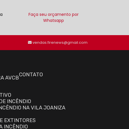
ra
Faça seu orçamento por
Whatsapp
(11) 91491-4555
vendas.firenews@gmail.com
CONTATO
RA AVCB
TIVO
DE INCÊNDIO
NCÊNDIO NA VILA JOANIZA
E EXTINTORES
A INCÊNDIO