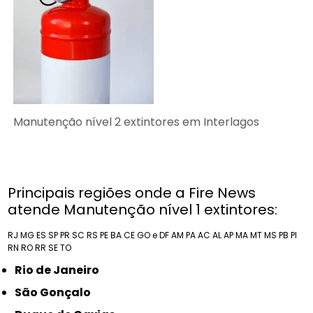
Manutenção nível 2 extintores em Interlagos
Principais regiões onde a Fire News
atende Manutenção nível 1 extintores:
RJ
MG
ES
SP
PR
SC
RS
PE
BA
CE
GO e DF
AM
PA
AC
AL
AP
MA
MT
MS
PB
PI
RN
RO
RR
SE
TO
Rio de Janeiro
São Gonçalo