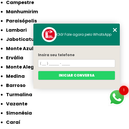
Campestre
Manhumirim
Paraisópolis
Lambari
Olá! Fale agora pelo WhatsApp
Jaboticatubas
Monte Azul
Insira seu telefone
Ervália
Monte Alegre de Minas
Medina
INICIAR CONVERSA
Barroso
1
Turmalina
Vazante
Simonésia
Caraí