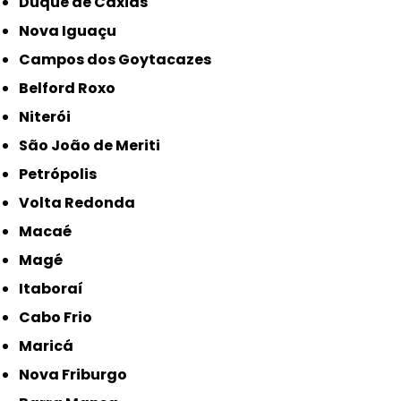
Duque de Caxias
Nova Iguaçu
Campos dos Goytacazes
Belford Roxo
Niterói
São João de Meriti
Petrópolis
Volta Redonda
Macaé
Magé
Itaboraí
Cabo Frio
Maricá
Nova Friburgo