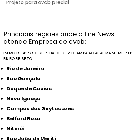
Projeto para avcb predial
Principais regiões onde a Fire News
atende Empresa de avcb:
RJ
MG
ES
SP
PR
SC
RS
PE
BA
CE
GO e DF
AM
PA
AC
AL
AP
MA
MT
MS
PB
PI
RN
RO
RR
SE
TO
Rio de Janeiro
São Gonçalo
Duque de Caxias
Nova Iguaçu
Campos dos Goytacazes
Belford Roxo
Niterói
São João de Meriti