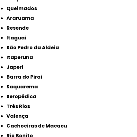
Queimados
Araruama
Resende
Itaguaí
São Pedro da Aldeia
Itaperuna
Japeri
Barra do Piraí
Saquarema
Seropédica
Três Rios
Valença
Cachoeiras de Macacu
Rio Bonito