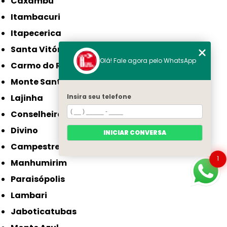
Caxambu
Itambacuri
Itapecerica
Santa Vitória
Olá! Fale agora pelo WhatsApp
Carmo do Rio Claro
Monte Santo de Minas
Lajinha
Insira seu telefone
Conselheiro Pena
Divino
INICIAR CONVERSA
Campestre
1
Manhumirim
Paraisópolis
Lambari
Jaboticatubas