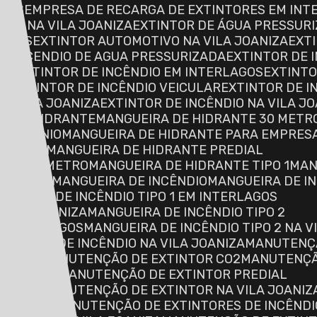
ORES
EMPRESA DE RECARGA DE EXTINTORES EM INT
RES NA VILA JOANIZA
EXTINTOR DE ÁGUA PRESSUR
LAGOS
EXTINTOR AUTOMOTIVO NA VILA JOANIZA
EXT
DE INCENDIO DE AGUA PRESSURIZADA
EXTINTOR DE
ROS
EXTINTOR DE INCÊNDIO EM INTERLAGOS
EXTINT
AL
EXTINTOR DE INCÊNDIO VEICULAR
EXTINTOR DE 
NA VILA JOANIZA
EXTINTOR DE INCÊNDIO NA VILA J
RA DE HIDRANTE
MANGUEIRA DE HIDRANTE 30 METR
ONDOMÍNIO
MANGUEIRA DE HIDRANTE PARA EMPRES
ERLAGOS
MANGUEIRA DE HIDRANTE PREDIAL
LO DO INMETRO
MANGUEIRA DE HIDRANTE TIPO 1
MA
 JOANIZA
MANGUEIRA DE INCÊNDIO
MANGUEIRA DE 
ANGUEIRA DE INCÊNDIO TIPO 1 EM INTERLAGOS
A VILA JOANIZA
MANGUEIRA DE INCÊNDIO TIPO 2
EM INTERLAGOS
MANGUEIRA DE INCÊNDIO TIPO 2 NA V
ANGUEIRA DE INCÊNDIO NA VILA JOANIZA
MANUTENÇ
MOTIVO
MANUTENÇÃO DE EXTINTOR CO2
MANUTENÇ
TERLAGOS
MANUTENÇÃO DE EXTINTOR PREDIAL
ENCIAL
MANUTENÇÃO DE EXTINTOR NA VILA JOANIZ
INCÊNDIO
MANUTENÇÃO DE EXTINTORES DE INCÊND