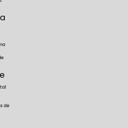
a
ua
ema
de
te
tal
s de