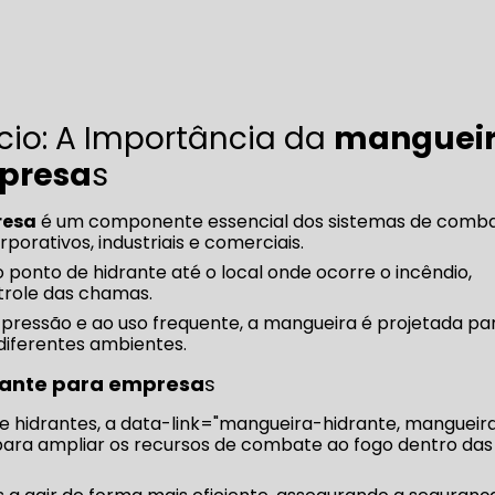
io: A Importância da
manguei
mpresa
s
resa
é um componente essencial dos sistemas de comb
orativos, industriais e comerciais.
o ponto de hidrante até o local onde ocorre o incêndio,
trole das chamas.
 pressão e ao uso frequente, a mangueira é projetada pa
iferentes ambientes.
rante para empresa
s
e hidrantes, a data-link="mangueira-hidrante, mangueir
e para ampliar os recursos de combate ao fogo dentro das