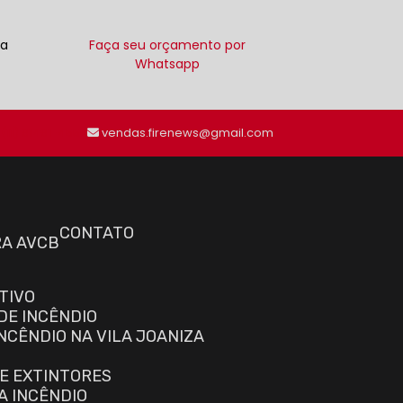
ra
Faça seu orçamento por
Whatsapp
(11) 91491-4555
vendas.firenews@gmail.com
CONTATO
RA AVCB
TIVO
DE INCÊNDIO
NCÊNDIO NA VILA JOANIZA
E EXTINTORES
A INCÊNDIO