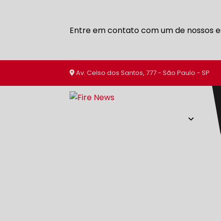
Entre em contato com um de nossos es
Av. Celso dos Santos, 777 - São Paulo - SP
SERVIÇOS
HOME
SOBRE NÓS
EXTINTORES DE 
EMPRESA DE AVCB
EMPRESA DE C
EMPRESA DE EXTINTOR VEICULAR
EMPRESA DE EXTINTORES DE INCÊ
EMPRESA DE EXTINTORES EM INT
EMPRESA DE MANUTENÇÃO DE EX
EMPRESA DE MATERIAIS DE COMBA