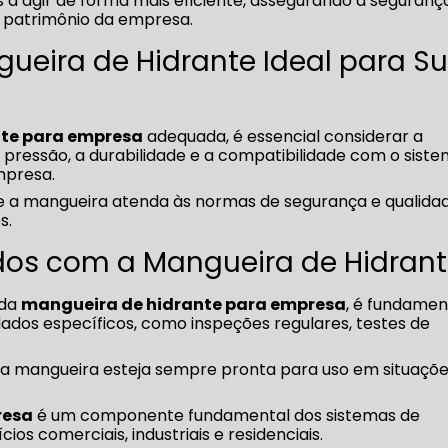
as a agir de forma mais eficiente, assegurando a seguranç
 patrimônio da empresa.
ueira de Hidrante Ideal para S
te para empresa
adequada, é essencial considerar a
 à pressão, a durabilidade e a compatibilidade com o sist
mpresa.
ue a mangueira atenda às normas de segurança e qualida
s.
os com a Mangueira de Hidran
 da
mangueira de hidrante para empresa
, é fundamen
dados específicos, como inspeções regulares, testes de
e a mangueira esteja sempre pronta para uso em situaçõe
resa
é um componente fundamental dos sistemas de
ios comerciais, industriais e residenciais.