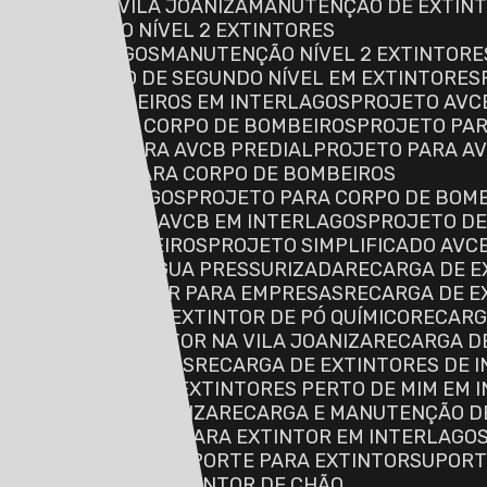
NCÊNDIO NA VILA JOANIZA
MANUTENÇÃO DE EXTINTO
MANUTENÇÃO NÍVEL 2 EXTINTORES
S EM INTERLAGOS
MANUTENÇÃO NÍVEL 2 EXTINTORE
S
MANUTENÇÃO DE SEGUNDO NÍVEL EM EXTINTORES
TO AVCB BOMBEIROS EM INTERLAGOS
PROJETO AVC
PROJETO AVCB CORPO DE BOMBEIROS
PROJETO PA
GOS
PROJETO PARA AVCB PREDIAL
PROJETO PARA A
NIZA
PROJETO PARA CORPO DE BOMBEIROS
ROS EM INTERLAGOS
PROJETO PARA CORPO DE BOMB
ETO DE INCÊNDIO AVCB EM INTERLAGOS
PROJETO DE
 CORPO DE BOMBEIROS
PROJETO SIMPLIFICADO AVC
DE EXTINTOR DE ÁGUA PRESSURIZADA
RECARGA DE 
CARGA DE EXTINTOR PARA EMPRESAS
RECARGA DE 
LAGOS
RECARGA DE EXTINTOR DE PÓ QUÍMICO
RECAR
RECARGA DE EXTINTOR NA VILA JOANIZA
RECARGA D
NDIO EM INTERLAGOS
RECARGA DE EXTINTORES DE I
E MIM
RECARGA DE EXTINTORES PERTO DE MIM EM 
E MIM NA VILA JOANIZA
RECARGA E MANUTENÇÃO D
SUPORTE DE CHÃO PARA EXTINTOR EM INTERLAGO
 NA VILA JOANIZA
SUPORTE PARA EXTINTOR
SUPOR
O
SUPORTE PARA EXTINTOR DE CHÃO