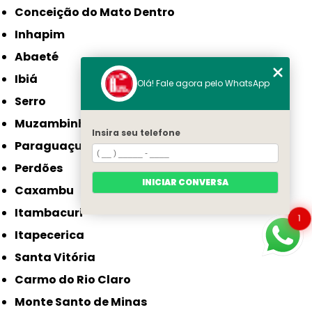
Conceição do Mato Dentro
Inhapim
Abaeté
Ibiá
Olá! Fale agora pelo WhatsApp
Serro
Muzambinho
Insira seu telefone
Paraguaçu
Perdões
INICIAR CONVERSA
Caxambu
Itambacuri
1
Itapecerica
Santa Vitória
Carmo do Rio Claro
Monte Santo de Minas