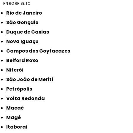
RN
RO
RR
SE
TO
Rio de Janeiro
São Gonçalo
Duque de Caxias
Nova Iguaçu
Campos dos Goytacazes
Belford Roxo
Niterói
São João de Meriti
Petrópolis
Volta Redonda
Macaé
Magé
Itaboraí