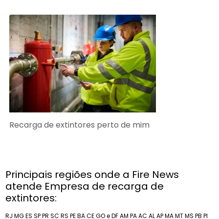
Recarga de extintores perto de mim
Principais regiões onde a Fire News
atende Empresa de recarga de
extintores:
RJ
MG
ES
SP
PR
SC
RS
PE
BA
CE
GO e DF
AM
PA
AC
AL
AP
MA
MT
MS
PB
PI