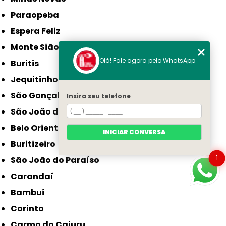
Paraopeba
Espera Feliz
Monte Sião
Olá! Fale agora pelo WhatsApp
Buritis
Jequitinhonha
São Gonçalo do Sapucaí
Insira seu telefone
São João da Ponte
Belo Oriente
INICIAR CONVERSA
Buritizeiro
1
São João do Paraíso
Carandaí
Bambuí
Corinto
Carmo do Cajuru