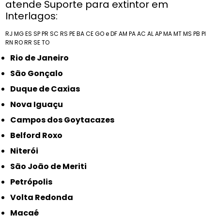
atende Suporte para extintor em
Interlagos:
RJ
MG
ES
SP
PR
SC
RS
PE
BA
CE
GO e DF
AM
PA
AC
AL
AP
MA
MT
MS
PB
PI
RN
RO
RR
SE
TO
Rio de Janeiro
São Gonçalo
Duque de Caxias
Nova Iguaçu
Campos dos Goytacazes
Belford Roxo
Niterói
São João de Meriti
Petrópolis
Volta Redonda
Macaé