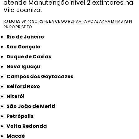
atende Manutenção nível 2 extintores na
Vila Joaniza:
RJ
MG
ES
SP
PR
SC
RS
PE
BA
CE
GO e DF
AM
PA
AC
AL
AP
MA
MT
MS
PB
PI
RN
RO
RR
SE
TO
Rio de Janeiro
São Gonçalo
Duque de Caxias
Nova Iguaçu
Campos dos Goytacazes
Belford Roxo
Niterói
São João de Meriti
Petrópolis
Volta Redonda
Macaé