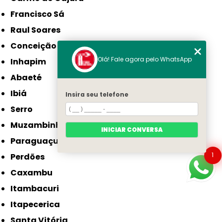
Francisco Sá
Raul Soares
Conceição do Mato Dentro
Olá! Fale agora pelo WhatsApp
Inhapim
Abaeté
Ibiá
Insira seu telefone
Serro
Muzambinho
INICIAR CONVERSA
Paraguaçu
1
Perdões
Caxambu
Itambacuri
Itapecerica
Santa Vitória