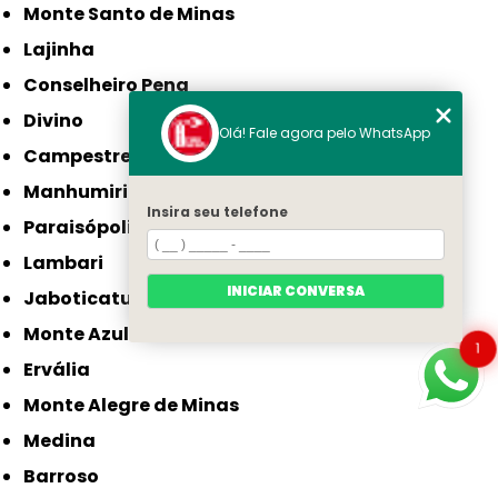
Monte Santo de Minas
Lajinha
Conselheiro Pena
Divino
Olá! Fale agora pelo WhatsApp
Campestre
Manhumirim
Insira seu telefone
Paraisópolis
Lambari
INICIAR CONVERSA
Jaboticatubas
Monte Azul
1
Ervália
Monte Alegre de Minas
Medina
Barroso