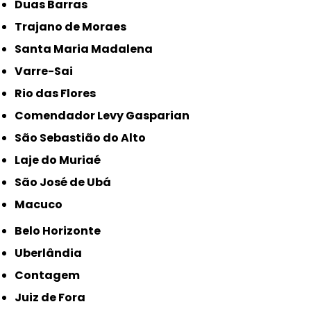
Duas Barras
Trajano de Moraes
Santa Maria Madalena
Varre-Sai
Rio das Flores
Comendador Levy Gasparian
São Sebastião do Alto
Laje do Muriaé
São José de Ubá
Macuco
Belo Horizonte
Uberlândia
Contagem
Juiz de Fora