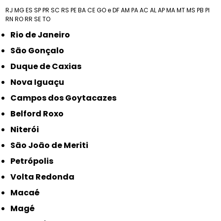
RJ
MG
ES
SP
PR
SC
RS
PE
BA
CE
GO e DF
AM
PA
AC
AL
AP
MA
MT
MS
PB
PI
RN
RO
RR
SE
TO
Rio de Janeiro
São Gonçalo
Duque de Caxias
Nova Iguaçu
Campos dos Goytacazes
Belford Roxo
Niterói
São João de Meriti
Petrópolis
Volta Redonda
Macaé
Magé