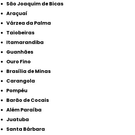
São Joaquim de Bicas
Araçuaí
Várzea da Palma
Taiobeiras
Itamarandiba
Guanhães
Ouro Fino
Brasília de Minas
Carangola
Pompéu
Barão de Cocais
Além Paraíba
Juatuba
Santa Bárbara