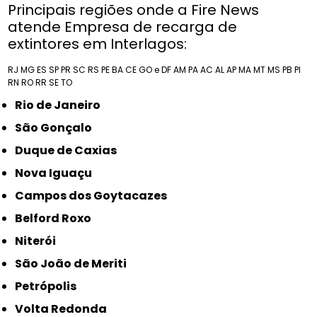
Principais regiões onde a Fire News
atende Empresa de recarga de
extintores em Interlagos:
RJ
MG
ES
SP
PR
SC
RS
PE
BA
CE
GO e DF
AM
PA
AC
AL
AP
MA
MT
MS
PB
PI
RN
RO
RR
SE
TO
Rio de Janeiro
São Gonçalo
Duque de Caxias
Nova Iguaçu
Campos dos Goytacazes
Belford Roxo
Niterói
São João de Meriti
Petrópolis
Volta Redonda