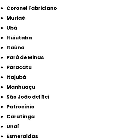
Coronel Fabriciano
Muriaé
Ubá
Ituiutaba
Itaúna
Pará de Minas
Paracatu
Itajubá
Manhuaçu
São João del Rei
Patrocínio
Caratinga
Unaí
Esmeraldas