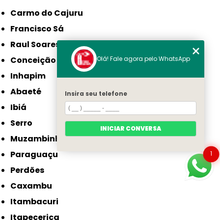
Carmo do Cajuru
Francisco Sá
Raul Soares
Conceição do Mato Dentro
Olá! Fale agora pelo WhatsApp
Inhapim
Abaeté
Insira seu telefone
Ibiá
Serro
INICIAR CONVERSA
Muzambinho
Paraguaçu
1
Perdões
Caxambu
Itambacuri
Itapecerica